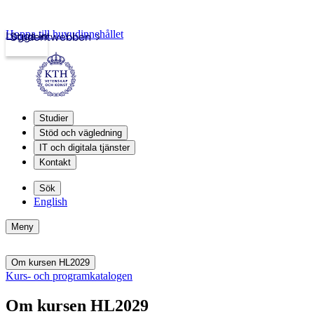
Hoppa till huvudinnehållet
Logga in
Studentwebben
Studier
Stöd och vägledning
IT och digitala tjänster
Kontakt
Sök
English
Meny
Om kursen HL2029
Kurs- och programkatalogen
Om kursen HL2029