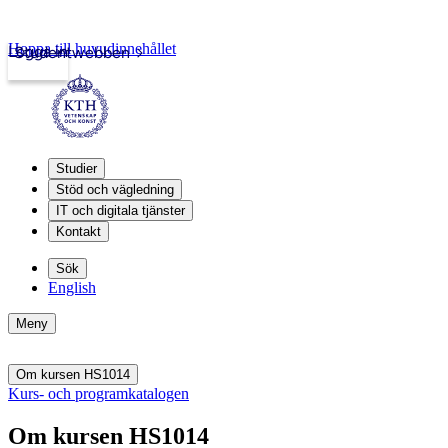
Hoppa till huvudinnehållet
Logga in
Studentwebben
Studier
Stöd och vägledning
IT och digitala tjänster
Kontakt
Sök
English
Meny
Om kursen HS1014
Kurs- och programkatalogen
Om kursen HS1014