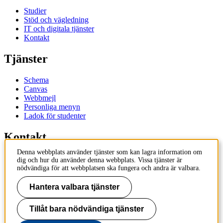
Studier
Stöd och vägledning
IT och digitala tjänster
Kontakt
Tjänster
Schema
Canvas
Webbmejl
Personliga menyn
Ladok för studenter
Kontakt
Denna webbplats använder tjänster som kan lagra information om
Kontakta utbildningsprogram
dig och hur du använder denna webbplats. Vissa tjänster är
Kontakta kurs
nödvändiga för att webbplatsen ska fungera och andra är valbara.
IT-support
KTH Entré
Hantera valbara tjänster
KTH Biblioteket
Tillåt bara nödvändiga tjänster
KTH
100 44 Stockholm