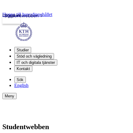
Hoppa till huvudinnehållet
Logga in
Studentwebben
Studier
Stöd och vägledning
IT och digitala tjänster
Kontakt
Sök
English
Meny
Studentwebben