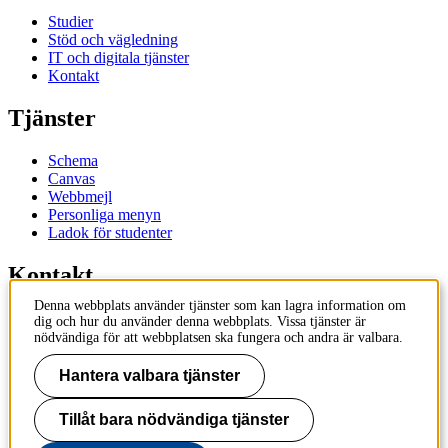
Studier
Stöd och vägledning
IT och digitala tjänster
Kontakt
Tjänster
Schema
Canvas
Webbmejl
Personliga menyn
Ladok för studenter
Kontakt
Denna webbplats använder tjänster som kan lagra information om
Kontakta utbildningsprogram
dig och hur du använder denna webbplats. Vissa tjänster är
Kontakta kurs
nödvändiga för att webbplatsen ska fungera och andra är valbara.
IT-support
KTH Entré
Hantera valbara tjänster
KTH Biblioteket
Tillåt bara nödvändiga tjänster
KTH
100 44 Stockholm