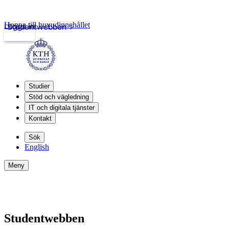
Hoppa till huvudinnehållet
Logga in
Studentwebben
Studier
Stöd och vägledning
IT och digitala tjänster
Kontakt
Sök
English
Meny
Studentwebben