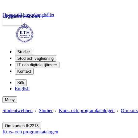
Hoppa till huvudinnehållet
Logga in
Studentwebben
Studier
Stöd och vägledning
IT och digitala tjänster
Kontakt
Sök
English
Meny
Studentwebben
Studier
Kurs- och programkatalogen
Om kurs
Om kursen IK2218
Kurs- och programkatalogen