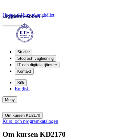
Hoppa till huvudinnehållet
Logga in
Studentwebben
Studier
Stöd och vägledning
IT och digitala tjänster
Kontakt
Sök
English
Meny
Om kursen KD2170
Kurs- och programkatalogen
Om kursen KD2170