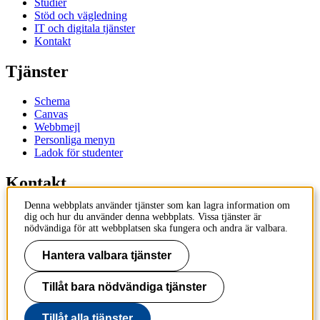
Studier
Stöd och vägledning
IT och digitala tjänster
Kontakt
Tjänster
Schema
Canvas
Webbmejl
Personliga menyn
Ladok för studenter
Kontakt
Denna webbplats använder tjänster som kan lagra information om
Kontakta utbildningsprogram
dig och hur du använder denna webbplats. Vissa tjänster är
Kontakta kurs
nödvändiga för att webbplatsen ska fungera och andra är valbara.
IT-support
KTH Entré
Hantera valbara tjänster
KTH Biblioteket
Tillåt bara nödvändiga tjänster
KTH
100 44 Stockholm
+46 8 790 60 00
Tillåt alla tjänster