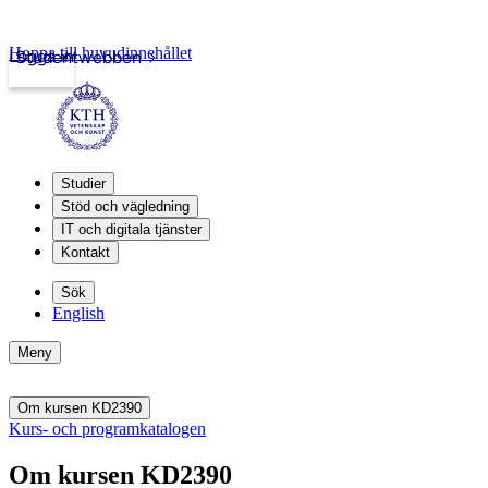
Hoppa till huvudinnehållet
Logga in
Studentwebben
Studier
Stöd och vägledning
IT och digitala tjänster
Kontakt
Sök
English
Meny
Om kursen KD2390
Kurs- och programkatalogen
Om kursen KD2390