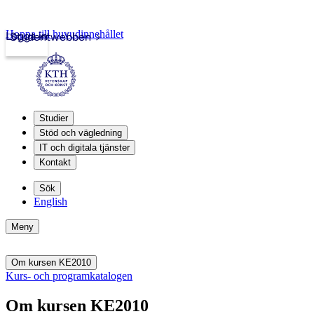
Hoppa till huvudinnehållet
Logga in
Studentwebben
Studier
Stöd och vägledning
IT och digitala tjänster
Kontakt
Sök
English
Meny
Om kursen KE2010
Kurs- och programkatalogen
Om kursen KE2010