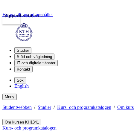
Hoppa till huvudinnehållet
Logga in
Studentwebben
Studier
Stöd och vägledning
IT och digitala tjänster
Kontakt
Sök
English
Meny
Studentwebben
Studier
Kurs- och programkatalogen
Om kur
Om kursen KH1341
Kurs- och programkatalogen