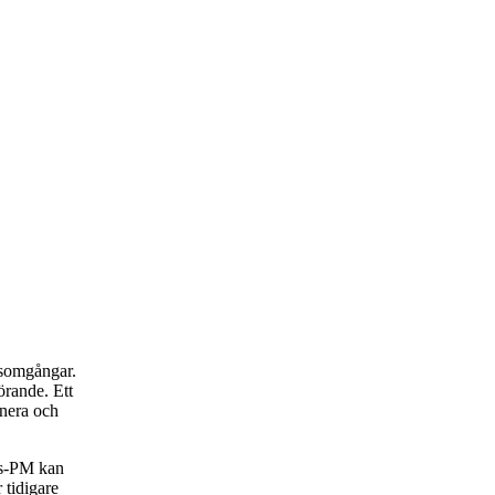
rsomgångar.
rande. Ett
anera och
rs-PM kan
 tidigare