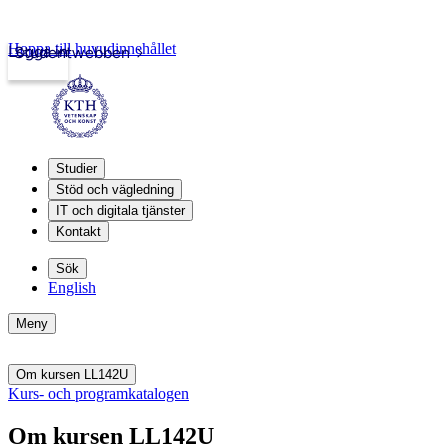
Hoppa till huvudinnehållet
Logga in
Studentwebben
Studier
Stöd och vägledning
IT och digitala tjänster
Kontakt
Sök
English
Meny
Om kursen LL142U
Kurs- och programkatalogen
Om kursen LL142U