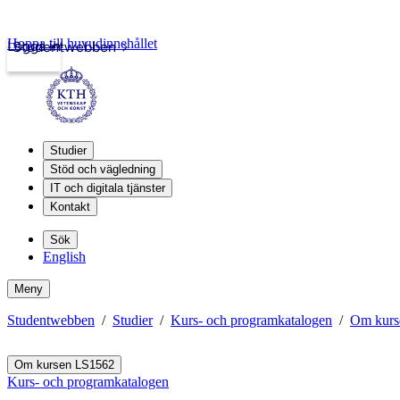
Hoppa till huvudinnehållet
Logga in
Studentwebben
Studier
Stöd och vägledning
IT och digitala tjänster
Kontakt
Sök
English
Meny
Studentwebben
Studier
Kurs- och programkatalogen
Om kurs
Om kursen LS1562
Kurs- och programkatalogen