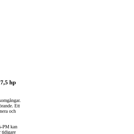
 7,5 hp
rsomgångar.
rande. Ett
anera och
rs-PM kan
 tidigare