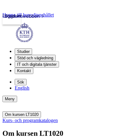
Hoppa till huvudinnehållet
Logga in
Studentwebben
Studier
Stöd och vägledning
IT och digitala tjänster
Kontakt
Sök
English
Meny
Om kursen LT1020
Kurs- och programkatalogen
Om kursen LT1020