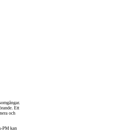
rsomgångar.
rande. Ett
anera och
rs-PM kan