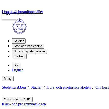
Hoppa till huvudinnehållet
Logga in
Studentwebben
Studier
Stöd och vägledning
IT och digitala tjänster
Kontakt
Sök
English
Meny
Studentwebben
Studier
Kurs- och programkatalogen
Om kurs
Om kursen LT1081
Kurs- och programkatalogen