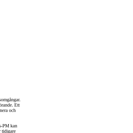
rsomgångar.
rande. Ett
anera och
rs-PM kan
 tidigare