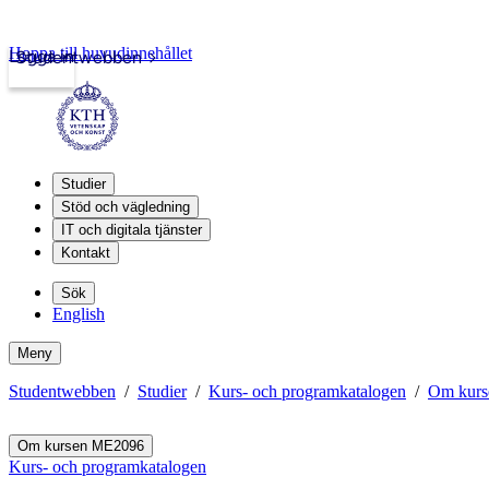
Hoppa till huvudinnehållet
Logga in
Studentwebben
Studier
Stöd och vägledning
IT och digitala tjänster
Kontakt
Sök
English
Meny
Studentwebben
Studier
Kurs- och programkatalogen
Om kur
Om kursen ME2096
Kurs- och programkatalogen