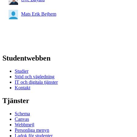
Mats Erik Bejhem
Studentwebben
Studier
Stöd och vägledning
IT och digitala tjänster
Kontakt
Tjänster
Schema
Canvas
Webbmejl
Personliga menyn
Ladok för studenter