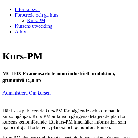
Inför kursval
Förbereda och gå kurs
Kurs-PM
Kursens utveckling
Arkiv
Kurs-PM
MG110X Examensarbete inom industriell produktion,
grundnivå 15,0 hp
Administrera Om kursen
Här listas publicerade kurs-PM för pågående och kommande
kursomgångar. Kurs-PM är kursomgångens detaljerade plan för
kursens genomförande. Ett kurs-PM innehåller information som
hjälper dig att förbereda, planera och genomföra kursen.
Kurs-PM ska vara publicerat senast vid kursens start. Saknas kurs-