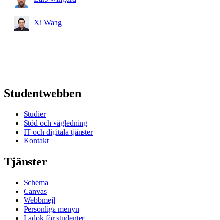
Xi Wang
Studentwebben
Studier
Stöd och vägledning
IT och digitala tjänster
Kontakt
Tjänster
Schema
Canvas
Webbmejl
Personliga menyn
Ladok för studenter