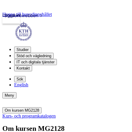
Hoppa till huvudinnehållet
Logga in
Studentwebben
Studier
Stöd och vägledning
IT och digitala tjänster
Kontakt
Sök
English
Meny
Om kursen MG2128
Kurs- och programkatalogen
Om kursen MG2128