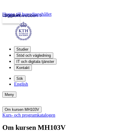
Hoppa till huvudinnehållet
Logga in
Studentwebben
Studier
Stöd och vägledning
IT och digitala tjänster
Kontakt
Sök
English
Meny
Om kursen MH103V
Kurs- och programkatalogen
Om kursen MH103V