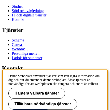
Studier
Stöd och vägledning
IT och digitala tjänster
Kontakt
Tjänster
Schema
Canvas
Webbmejl
Personliga menyn
Ladok för studenter
Kontakt
Denna webbplats använder tjänster som kan lagra information om
Kontakta utbildningsprogram
dig och hur du använder denna webbplats. Vissa tjänster är
Kontakta kurs
nödvändiga för att webbplatsen ska fungera och andra är valbara.
IT-support
KTH Entré
Hantera valbara tjänster
KTH Biblioteket
Tillåt bara nödvändiga tjänster
KTH
100 44 Stockholm