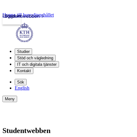
Hoppa till huvudinnehållet
Logga in
Studentwebben
Studier
Stöd och vägledning
IT och digitala tjänster
Kontakt
Sök
English
Meny
Studentwebben