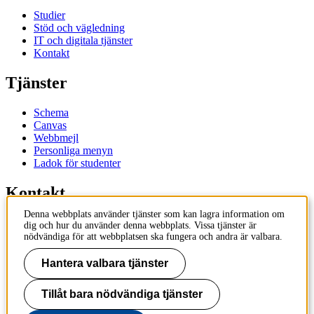
Studier
Stöd och vägledning
IT och digitala tjänster
Kontakt
Tjänster
Schema
Canvas
Webbmejl
Personliga menyn
Ladok för studenter
Kontakt
Denna webbplats använder tjänster som kan lagra information om
Kontakta utbildningsprogram
dig och hur du använder denna webbplats. Vissa tjänster är
Kontakta kurs
nödvändiga för att webbplatsen ska fungera och andra är valbara.
IT-support
KTH Entré
Hantera valbara tjänster
KTH Biblioteket
Tillåt bara nödvändiga tjänster
KTH
100 44 Stockholm