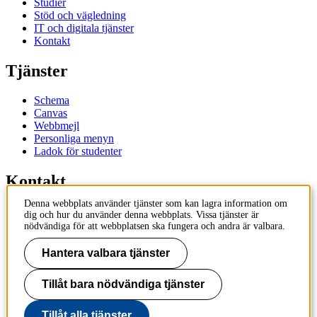
Studier
Stöd och vägledning
IT och digitala tjänster
Kontakt
Tjänster
Schema
Canvas
Webbmejl
Personliga menyn
Ladok för studenter
Kontakt
Denna webbplats använder tjänster som kan lagra information om
Kontakta utbildningsprogram
dig och hur du använder denna webbplats. Vissa tjänster är
Kontakta kurs
nödvändiga för att webbplatsen ska fungera och andra är valbara.
IT-support
KTH Entré
Hantera valbara tjänster
KTH Biblioteket
Tillåt bara nödvändiga tjänster
KTH
100 44 Stockholm
+46 8 790 60 00
Tillåt alla tjänster