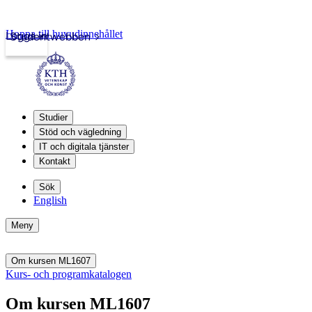
Hoppa till huvudinnehållet
Logga in
Studentwebben
Studier
Stöd och vägledning
IT och digitala tjänster
Kontakt
Sök
English
Meny
Om kursen ML1607
Kurs- och programkatalogen
Om kursen ML1607