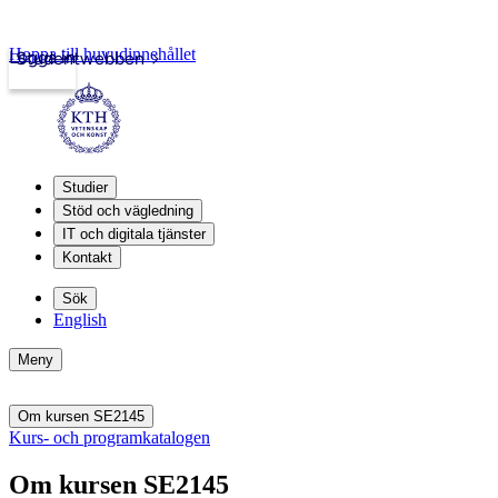
Hoppa till huvudinnehållet
Logga in
Studentwebben
Studier
Stöd och vägledning
IT och digitala tjänster
Kontakt
Sök
English
Meny
Om kursen SE2145
Kurs- och programkatalogen
Om kursen SE2145