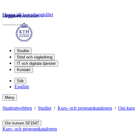
Hoppa till huvudinnehållet
Logga in
Studentwebben
Studier
Stöd och vägledning
IT och digitala tjänster
Kontakt
Sök
English
Meny
Studentwebben
Studier
Kurs- och programkatalogen
Om kurs
Om kursen SF1547
Kurs- och programkatalogen