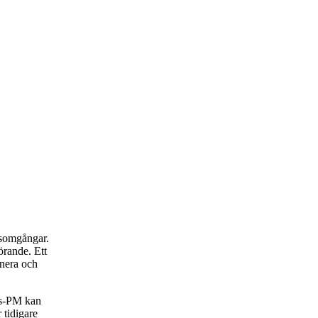
rsomgångar.
rande. Ett
anera och
rs-PM kan
 tidigare