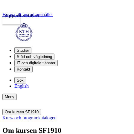
Hoppa till huvudinnehållet
Logga in
Studentwebben
Studier
Stöd och vägledning
IT och digitala tjänster
Kontakt
Sök
English
Meny
Om kursen SF1910
Kurs- och programkatalogen
Om kursen SF1910