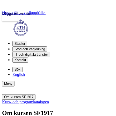
Hoppa till huvudinnehållet
Logga in
Studentwebben
Studier
Stöd och vägledning
IT och digitala tjänster
Kontakt
Sök
English
Meny
Om kursen SF1917
Kurs- och programkatalogen
Om kursen SF1917