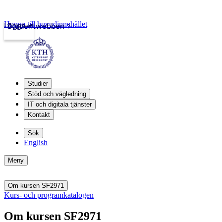
Hoppa till huvudinnehållet
Logga in
Studentwebben
Studier
Stöd och vägledning
IT och digitala tjänster
Kontakt
Sök
English
Meny
Om kursen SF2971
Kurs- och programkatalogen
Om kursen SF2971