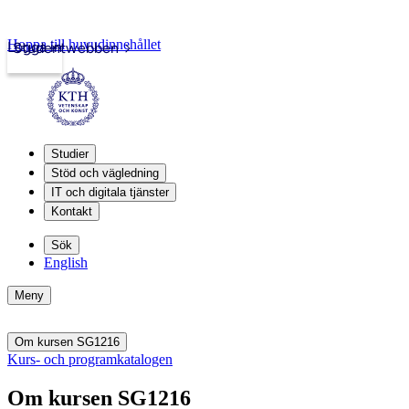
Hoppa till huvudinnehållet
Logga in
Studentwebben
Studier
Stöd och vägledning
IT och digitala tjänster
Kontakt
Sök
English
Meny
Om kursen SG1216
Kurs- och programkatalogen
Om kursen SG1216