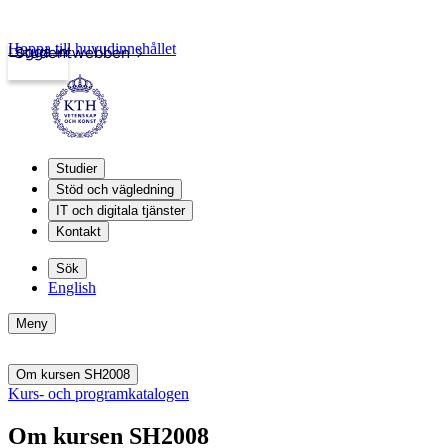
Hoppa till huvudinnehållet
Logga in
Studentwebben
Studier
Stöd och vägledning
IT och digitala tjänster
Kontakt
Sök
English
Meny
Om kursen SH2008
Kurs- och programkatalogen
Om kursen SH2008