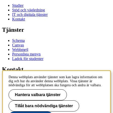
Studier
Stöd och vägledning
IT och digitala tjänster
Kontakt
Tjänster
Schema
Canvas
Webbmejl
Personliga menyn
Ladok för studenter
Kontakt
Denna webbplats använder tjänster som kan lagra information om
Kontakta utbildningsprogram
dig och hur du använder denna webbplats. Vissa tjänster är
Kontakta kurs
nödvändiga för att webbplatsen ska fungera och andra är valbara.
IT-support
KTH Entré
Hantera valbara tjänster
KTH Biblioteket
Tillåt bara nödvändiga tjänster
KTH
100 44 Stockholm