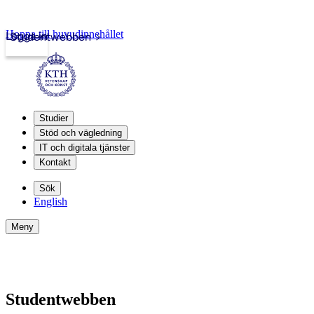
Hoppa till huvudinnehållet
Logga in
Studentwebben
Studier
Stöd och vägledning
IT och digitala tjänster
Kontakt
Sök
English
Meny
Studentwebben