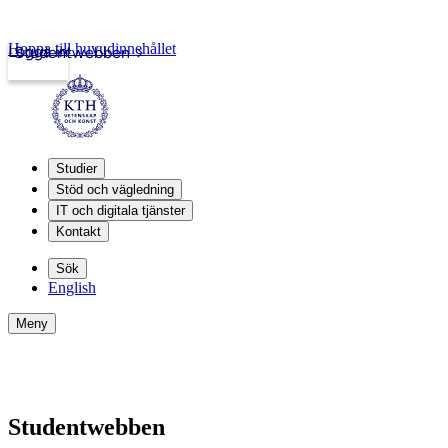
Hoppa till huvudinnehållet
Logga in
Studentwebben
Studier
Stöd och vägledning
IT och digitala tjänster
Kontakt
Sök
English
Meny
Studentwebben