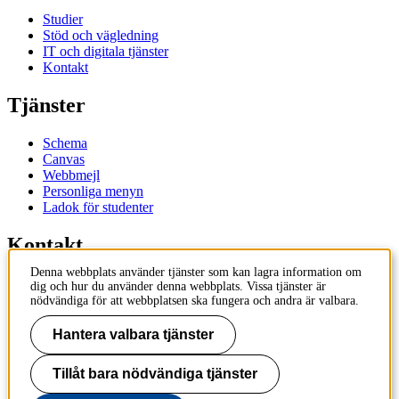
Studier
Stöd och vägledning
IT och digitala tjänster
Kontakt
Tjänster
Schema
Canvas
Webbmejl
Personliga menyn
Ladok för studenter
Kontakt
Denna webbplats använder tjänster som kan lagra information om
Kontakta utbildningsprogram
dig och hur du använder denna webbplats. Vissa tjänster är
Kontakta kurs
nödvändiga för att webbplatsen ska fungera och andra är valbara.
IT-support
KTH Entré
Hantera valbara tjänster
KTH Biblioteket
Tillåt bara nödvändiga tjänster
KTH
100 44 Stockholm