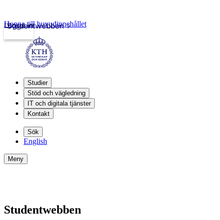
Hoppa till huvudinnehållet
Logga in
Studentwebben
Studier
Stöd och vägledning
IT och digitala tjänster
Kontakt
Sök
English
Meny
Studentwebben