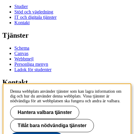
Studier
Stöd och vägledning
IT och digitala tjänster
Kontakt
Tjänster
Schema
Canvas
Webbmejl
Personliga menyn
Ladok för studenter
Kontakt
Denna webbplats använder tjänster som kan lagra information om
Kontakta utbildningsprogram
dig och hur du använder denna webbplats. Vissa tjänster är
Kontakta kurs
nödvändiga för att webbplatsen ska fungera och andra är valbara.
IT-support
KTH Entré
Hantera valbara tjänster
KTH Biblioteket
Tillåt bara nödvändiga tjänster
KTH
100 44 Stockholm