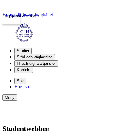
Hoppa till huvudinnehållet
Logga in
Studentwebben
Studier
Stöd och vägledning
IT och digitala tjänster
Kontakt
Sök
English
Meny
Studentwebben