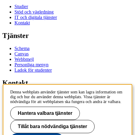
Studier
Stöd och vägledning
IT och digitala tjänster
Kontakt
Tjänster
Schema
Canvas
Webbmejl
Personliga menyn
Ladok för studenter
Kontakt
Denna webbplats använder tjänster som kan lagra information om
Kontakta utbildningsprogram
dig och hur du använder denna webbplats. Vissa tjänster är
Kontakta kurs
nödvändiga för att webbplatsen ska fungera och andra är valbara.
IT-support
KTH Entré
Hantera valbara tjänster
KTH Biblioteket
Tillåt bara nödvändiga tjänster
KTH
100 44 Stockholm