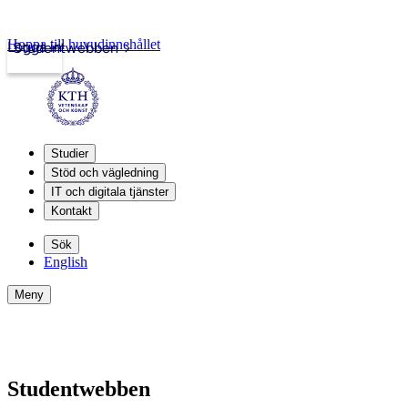
Hoppa till huvudinnehållet
Logga in
Studentwebben
Studier
Stöd och vägledning
IT och digitala tjänster
Kontakt
Sök
English
Meny
Studentwebben