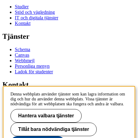
Studier
Stöd och vägledning
IT och digitala tjänster
Kontakt
Tjänster
Schema
Canvas
Webbmejl
Personliga menyn
Ladok för studenter
Kontakt
Denna webbplats använder tjänster som kan lagra information om
Kontakta utbildningsprogram
dig och hur du använder denna webbplats. Vissa tjänster är
Kontakta kurs
nödvändiga för att webbplatsen ska fungera och andra är valbara.
IT-support
KTH Entré
Hantera valbara tjänster
KTH Biblioteket
Tillåt bara nödvändiga tjänster
KTH
100 44 Stockholm