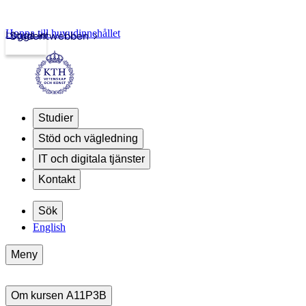
Hoppa till huvudinnehållet
Logga in
Studentwebben
Studier
Stöd och vägledning
IT och digitala tjänster
Kontakt
Sök
English
Meny
Om kursen A11P3B