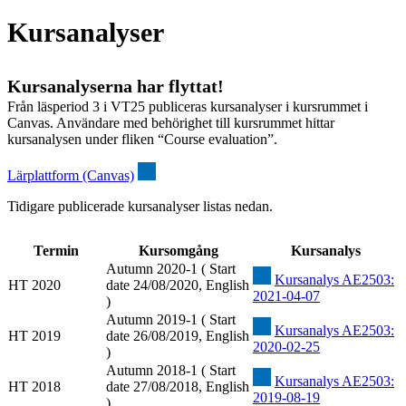
Kursanalyser
Kursanalyserna har flyttat!
Från läsperiod 3 i VT25 publiceras kursanalyser i kursrummet i
Canvas. Användare med behörighet till kursrummet hittar
kursanalysen under fliken “Course evaluation”.
Lärplattform (Canvas)
Tidigare publicerade kursanalyser listas nedan.
Termin
Kursomgång
Kursanalys
Autumn 2020-1 ( Start
Kursanalys AE2503:
HT 2020
date 24/08/2020, English
2021-04-07
)
Autumn 2019-1 ( Start
Kursanalys AE2503:
HT 2019
date 26/08/2019, English
2020-02-25
)
Autumn 2018-1 ( Start
Kursanalys AE2503:
HT 2018
date 27/08/2018, English
2019-08-19
)