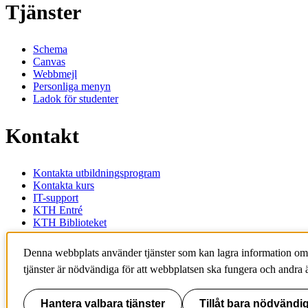
Tjänster
Schema
Canvas
Webbmejl
Personliga menyn
Ladok för studenter
Kontakt
Kontakta utbildningsprogram
Kontakta kurs
IT-support
KTH Entré
KTH Biblioteket
KTH
Denna webbplats använder tjänster som kan lagra information om
100 44 Stockholm
tjänster är nödvändiga för att webbplatsen ska fungera och andra ä
+46 8 790 60 00
info@kth.se
Hantera valbara tjänster
Tillåt bara nödvändig