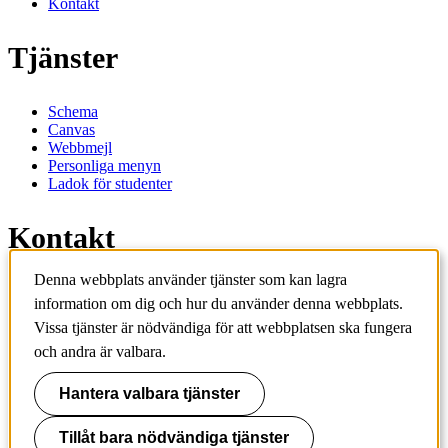
Kontakt
Tjänster
Schema
Canvas
Webbmejl
Personliga menyn
Ladok för studenter
Kontakt
Denna webbplats använder tjänster som kan lagra
Kontakta utbildningsprogram
information om dig och hur du använder denna webbplats.
Kontakta kurs
IT-support
Vissa tjänster är nödvändiga för att webbplatsen ska fungera
KTH Entré
och andra är valbara.
KTH Biblioteket
Hantera valbara tjänster
KTH
100 44 Stockholm
+46 8 790 60 00
Tillåt bara nödvändiga tjänster