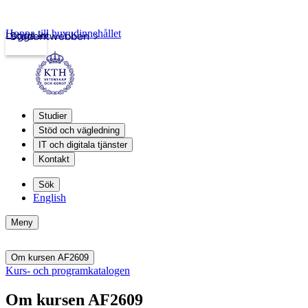
Hoppa till huvudinnehållet
Logga in
Studentwebben
Studier
Stöd och vägledning
IT och digitala tjänster
Kontakt
Sök
English
Meny
Om kursen AF2609
Kurs- och programkatalogen
Om kursen AF2609