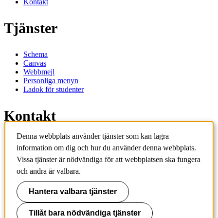
Kontakt
Tjänster
Schema
Canvas
Webbmejl
Personliga menyn
Ladok för studenter
Kontakt
Denna webbplats använder tjänster som kan lagra
Kontakta utbildningsprogram
information om dig och hur du använder denna webbplats.
Kontakta kurs
IT-support
Vissa tjänster är nödvändiga för att webbplatsen ska fungera
KTH Entré
och andra är valbara.
KTH Biblioteket
Hantera valbara tjänster
KTH
100 44 Stockholm
+46 8 790 60 00
Tillåt bara nödvändiga tjänster