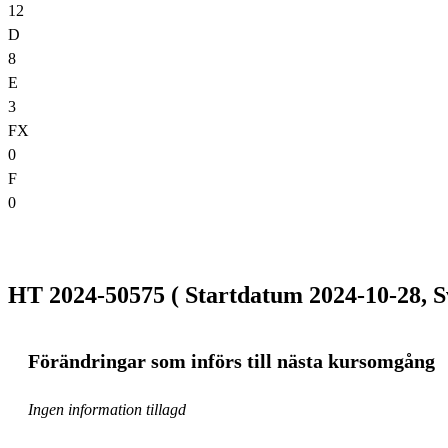
12
D
8
E
3
FX
0
F
0
HT 2024-50575 ( Startdatum 2024-10-28, S
Förändringar som införs till nästa kursomgång
Ingen information tillagd