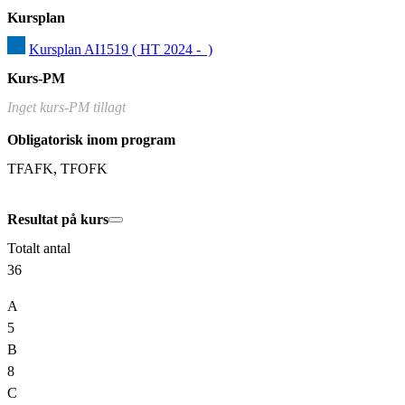
Kursplan
Kursplan AI1519 ( HT 2024 -  )
Kurs-PM
Inget kurs-PM tillagt
Obligatorisk inom program
TFAFK, TFOFK
Resultat på kurs
Totalt antal
36
A
5
B
8
C