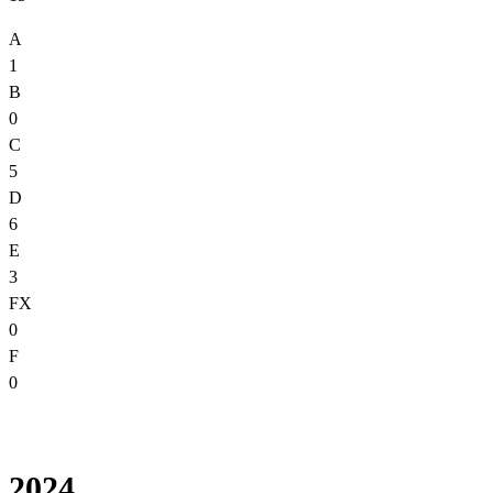
A
1
B
0
C
5
D
6
E
3
FX
0
F
0
2024