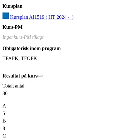
Kursplan
Kursplan AI1519 ( HT 2024 -  )
Kurs-PM
Inget kurs-PM tillagt
Obligatorisk inom program
TFAFK, TFOFK
Resultat på kurs
Totalt antal
36
A
5
B
8
C