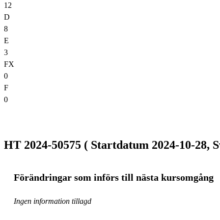
12
D
8
E
3
FX
0
F
0
HT 2024-50575 ( Startdatum 2024-10-28, S
Förändringar som införs till nästa kursomgång
Ingen information tillagd