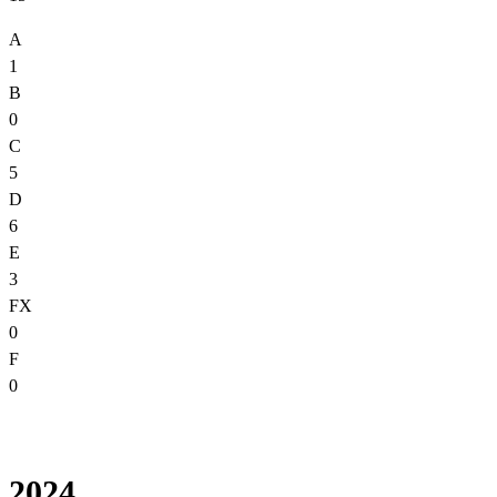
A
1
B
0
C
5
D
6
E
3
FX
0
F
0
2024