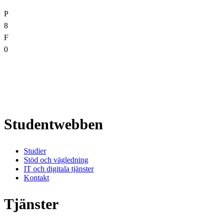
P
8
F
0
Studentwebben
Studier
Stöd och vägledning
IT och digitala tjänster
Kontakt
Tjänster