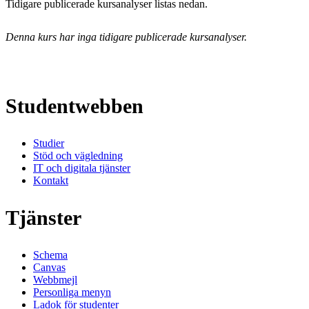
Tidigare publicerade kursanalyser listas nedan.
Denna kurs har inga tidigare publicerade kursanalyser.
Studentwebben
Studier
Stöd och vägledning
IT och digitala tjänster
Kontakt
Tjänster
Schema
Canvas
Webbmejl
Personliga menyn
Ladok för studenter