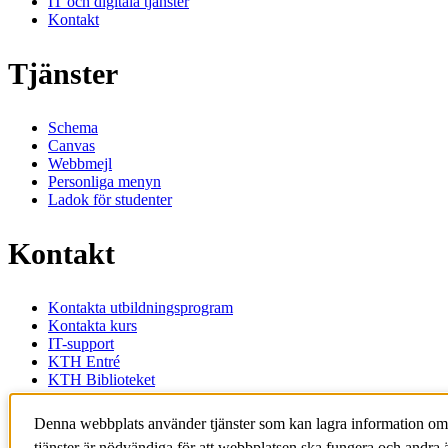
IT och digitala tjänster
Kontakt
Tjänster
Schema
Canvas
Webbmejl
Personliga menyn
Ladok för studenter
Kontakt
Kontakta utbildningsprogram
Kontakta kurs
IT-support
KTH Entré
KTH Biblioteket
KTH
Denna webbplats använder tjänster som kan lagra information om
100 44 Stockholm
tjänster är nödvändiga för att webbplatsen ska fungera och andra ä