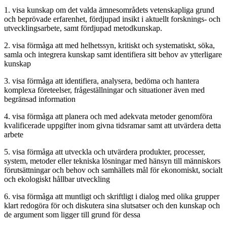
1. visa kunskap om det valda ämnesområdets vetenskapliga grund
och beprövade erfarenhet, fördjupad insikt i aktuellt forsknings- och
utvecklingsarbete, samt fördjupad metodkunskap.
2. visa förmåga att med helhetssyn, kritiskt och systematiskt, söka,
samla och integrera kunskap samt identifiera sitt behov av ytterligare
kunskap
3. visa förmåga att identifiera, analysera, bedöma och hantera
komplexa företeelser, frågeställningar och situationer även med
begränsad information
4. visa förmåga att planera och med adekvata metoder genomföra
kvalificerade uppgifter inom givna tidsramar samt att utvärdera detta
arbete
5. visa förmåga att utveckla och utvärdera produkter, processer,
system, metoder eller tekniska lösningar med hänsyn till människors
förutsättningar och behov och samhällets mål för ekonomiskt, socialt
och ekologiskt hållbar utveckling
6. visa förmåga att muntligt och skriftligt i dialog med olika grupper
klart redogöra för och diskutera sina slutsatser och den kunskap och
de argument som ligger till grund för dessa