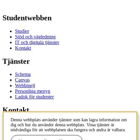
Studentwebben
Studier
Stöd och vägledning
IT och digitala tjänster
Kontakt
Tjänster
Schema
Canvas
Webbmejl
Personliga menyn
Ladok för studenter
Kontakt
Denna webbplats använder tjänster som kan lagra information om
Kontakta utbildningsprogram
dig och hur du använder denna webbplats. Vissa tjänster är
Kontakta kurs
nödvändiga för att webbplatsen ska fungera och andra är valbara.
IT-support