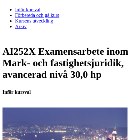
Inför kursval
Förbereda och gå kurs
Kursens utveckling
Arkiv
AI252X Examensarbete inom
Mark- och fastighetsjuridik,
avancerad nivå 30,0 hp
Inför kursval