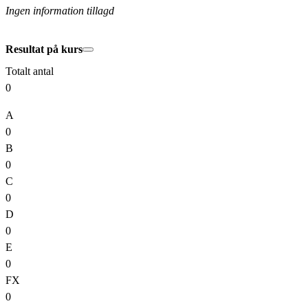
Ingen information tillagd
Resultat på kurs
Totalt antal
0
A
0
B
0
C
0
D
0
E
0
FX
0