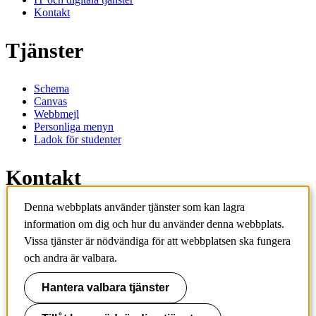
Kontakt
Tjänster
Schema
Canvas
Webbmejl
Personliga menyn
Ladok för studenter
Kontakt
Denna webbplats använder tjänster som kan lagra
Kontakta utbildningsprogram
information om dig och hur du använder denna webbplats.
Kontakta kurs
IT-support
Vissa tjänster är nödvändiga för att webbplatsen ska fungera
KTH Entré
och andra är valbara.
KTH Biblioteket
Hantera valbara tjänster
KTH
100 44 Stockholm
+46 8 790 60 00