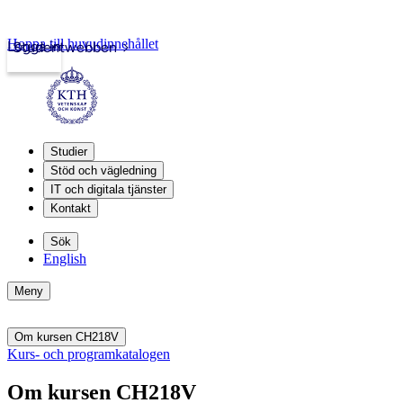
Hoppa till huvudinnehållet
Logga in
Studentwebben
Studier
Stöd och vägledning
IT och digitala tjänster
Kontakt
Sök
English
Meny
Om kursen CH218V
Kurs- och programkatalogen
Om kursen CH218V