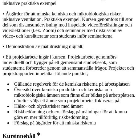
inklusive praktiska exempel
• Åtgärder för att minska kemiska och mikrobiologiska risker,
inklusive ventilation. Praktiska exempel. Kursen genomförs till stor
del som distansundervisning med inspelade videoföreläsningar och
videolektioner (t.ex. Zoom) och seminarier med diskussion av
video- och kurslitteratur som studerats inför seminarierna.
• Demonstration av mätutrustning digitalt.
• Ett projektarbete ingår i kursen. Projektarbetet genomförs
individuellt och bygger på ett gemensamt studiebesök, som
studenterna förbereder genom att sammanställa frågor. Projektet och
projektrapporten innefattar följande punkter;
Gällande regelverk för de kemiska riskerna på arbetsplatsen
Översikt över kemiska produkter och kemiska och
mikrobiologiska ämnen som finns eller bildas på arbetsplatsen,
därefter väljs ett ämne som projektarbetet fokuseras på.
Hälso- och olycksrisker med ämnet
Riskbedömning och ev. förslag på mätningar för att kunna
göra en mer tillförlitlig riskbedömning
Förslag på åtgärder för att minska riskerna
Kursinnehåll