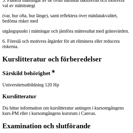
5. Planera mätningar av de ovan nämnda faktorerna och motivera
val av mätstrategi
(var, hur ofta, hur länge), samt reflektera över mätdatakvalitet,
bedöma risker med
utgångspunkt i mätningar och jämföra mätresultat med gränsvärden.
6. Föreslå och motivera åtgärder för att eliminera eller reducera
riskerna.
Kurslitteratur och förberedelser
Särskild behörighet
Universitetsutbildning 120 Hp
Kurslitteratur
Du hittar information om kurslitteratur antingen i kursomgångens
kurs-PM eller i kursomgångens kursrum i Canvas.
Examination och slutförande