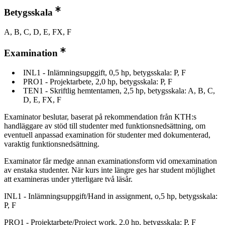
Betygsskala
A, B, C, D, E, FX, F
Examination
INL1 - Inlämningsupggift, 0,5 hp, betygsskala: P, F
PRO1 - Projektarbete, 2,0 hp, betygsskala: P, F
TEN1 - Skriftlig hemtentamen, 2,5 hp, betygsskala: A, B, C,
D, E, FX, F
Examinator beslutar, baserat på rekommendation från KTH:s
handläggare av stöd till studenter med funktionsnedsättning, om
eventuell anpassad examination för studenter med dokumenterad,
varaktig funktionsnedsättning.
Examinator får medge annan examinationsform vid omexamination
av enstaka studenter. När kurs inte längre ges har student möjlighet
att examineras under ytterligare två läsår.
INL1 - Inlämningsuppgift/Hand in assignment, o,5 hp, betygsskala:
P, F
PRO1 - Projektarbete/Project work, 2,0 hp, betygsskala: P, F