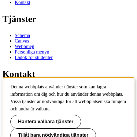
Kontakt
Tjänster
Schema
Canvas
Webbmejl
Personliga menyn
Ladok för studenter
Kontakt
Denna webbplats använder tjänster som kan lagra
Kontakta utbildningsprogram
information om dig och hur du använder denna webbplats.
Kontakta kurs
IT-support
Vissa tjänster är nödvändiga för att webbplatsen ska fungera
KTH Entré
och andra är valbara.
KTH Biblioteket
Hantera valbara tjänster
KTH
100 44 Stockholm
+46 8 790 60 00
Tillåt bara nödvändiga tjänster