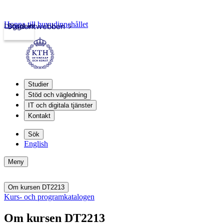
Hoppa till huvudinnehållet
Logga in
Studentwebben
Studier
Stöd och vägledning
IT och digitala tjänster
Kontakt
Sök
English
Meny
Om kursen DT2213
Kurs- och programkatalogen
Om kursen DT2213