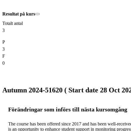
Resultat på kurs
Totalt antal
3
P
3
F
0
Autumn 2024-51620 ( Start date 28 Oct 202
Förändringar som införs till nästa kursomgång
The course has been offered since 2017 and has been well-received f
is an opportunity to enhance student support in monitoring progres