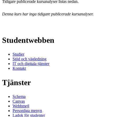
Tidigare publicerade kursanalyser listas nedan.
Denna kurs har inga tidigare publicerade kursanalyser.
Studentwebben
Studier
Stöd och vägledning
IT och digitala tjänster
Kontakt
Tjänster
Schema
Canvas
Webbmejl
Personliga menyn
Ladok för studenter